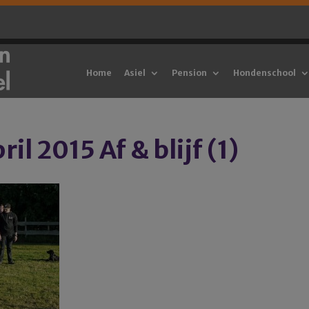
Home
Asiel
Pension
Hondenschool
l 2015 Af & blijf (1)