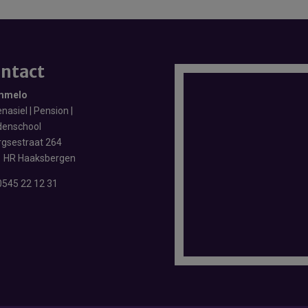
ntact
mmelo
nasiel | Pension |
enschool
rgsestraat 264
 HR Haaksbergen
0545 22 12 31