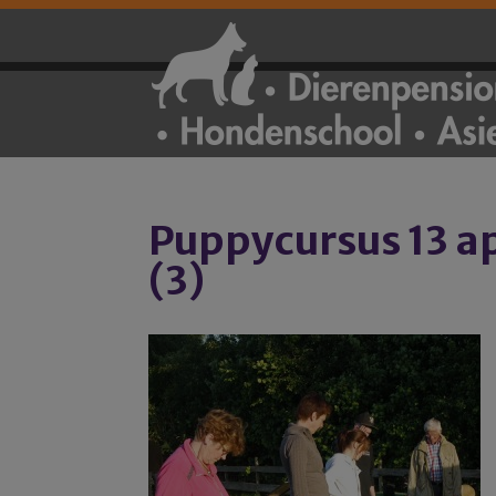
Puppycursus 13 apri
(3)