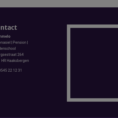
ntact
mmelo
nasiel | Pension |
enschool
rgsestraat 264
 HR Haaksbergen
0545 22 12 31