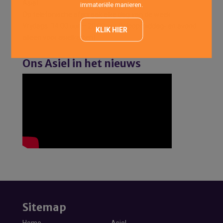
Asiel
immateriële manieren.
Op telefonische afspraak elke dag van de week.
Vrijdags: 14:00 uur – 20:00 uur (Inloopmiddag- en avond
KLIK HIER
alleen voor asielkatten)
Ons Asiel in het nieuws
Sitemap