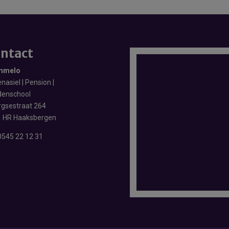
ntact
mmelo
nasiel | Pension |
enschool
rgsestraat 264
 HR Haaksbergen
0545 22 12 31