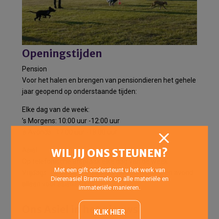
Openingstijden
Pension
Voor het halen en brengen van pensiondieren het gehele
jaar geopend op onderstaande tijden:
Elke dag van de week:
’s Morgens: 10:00 uur -12:00 uur
’s Avonds : 17:00 uur -18:00 uur
Asiel
WIL JIJ ONS STEUNEN?
Op telefonische afspraak elke dag van de week.
Met een gift ondersteunt u het werk van
Vrijdags: 14:00 uur – 20:00 uur (Inloopmiddag- en avond
Dierenasiel Brammelo op alle materiële en
alleen voor asielkatten)
immateriële manieren.
Ons Asiel in het nieuws
KLIK HIER