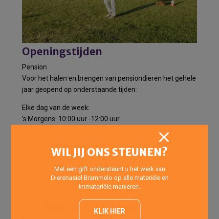
Openingstijden
Pension
Voor het halen en brengen van pensiondieren het gehele
jaar geopend op onderstaande tijden:
Elke dag van de week:
’s Morgens: 10:00 uur -12:00 uur
’s Avonds : 17:00 uur -18:00 uur
Asiel
WIL JIJ ONS STEUNEN?
Op telefonische afspraak elke dag van de week.
Met een gift ondersteunt u het werk van
Vrijdags: 14:00 uur – 20:00 uur (Inloopmiddag- en avond
Dierenasiel Brammelo op alle materiële en
alleen voor asielkatten)
immateriële manieren.
Ons Asiel in het nieuws
KLIK HIER