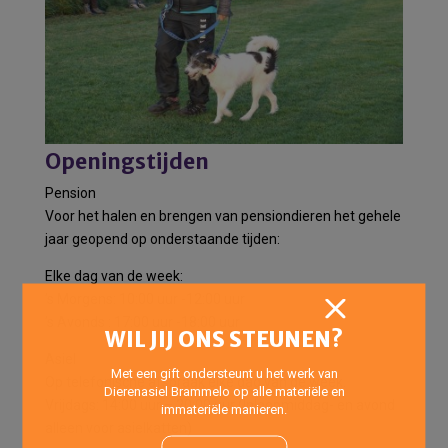
Openingstijden
Pension
Voor het halen en brengen van pensiondieren het gehele
jaar geopend op onderstaande tijden:
Elke dag van de week:
’s Morgens: 10:00 uur -12:00 uur
’s Avonds : 17:00 uur -18:00 uur
WIL JIJ ONS STEUNEN?
Asiel
Met een gift ondersteunt u het werk van
Op telefonische afspraak elke dag van de week.
Dierenasiel Brammelo op alle materiële en
Vrijdags: 14:00 uur – 20:00 uur (Inloopmiddag- en avond
immateriële manieren.
alleen voor asielkatten)