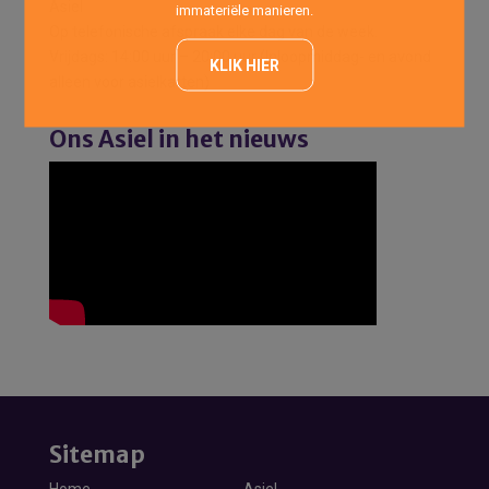
Asiel
immateriële manieren.
Op telefonische afspraak elke dag van de week.
Vrijdags: 14:00 uur – 20:00 uur (Inloopmiddag- en avond
KLIK HIER
alleen voor asielkatten)
Ons Asiel in het nieuws
Sitemap