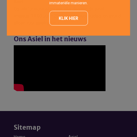
Asiel
immateriële manieren.
Op telefonische afspraak elke dag van de week.
Vrijdags: 14:00 uur – 20:00 uur (Inloopmiddag- en avond
KLIK HIER
alleen voor asielkatten)
Ons Asiel in het nieuws
Sitemap