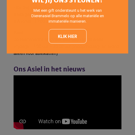
WIL JIJ ONS STEUNEN?
Elke dag van de week:
Met een gift ondersteunt u het werk van
’s Morgens: 10:00 uur -12:00 uur
Dierenasiel Brammelo op alle materiële en
immateriële manieren.
’s Avonds : 17:00 uur -18:00 uur
Asiel
KLIK HIER
Op telefonische afspraak elke dag van de week.
Vrijdags: 14:00 uur – 20:00 uur (Inloopmiddag- en avond
alleen voor asielkatten)
Ons Asiel in het nieuws