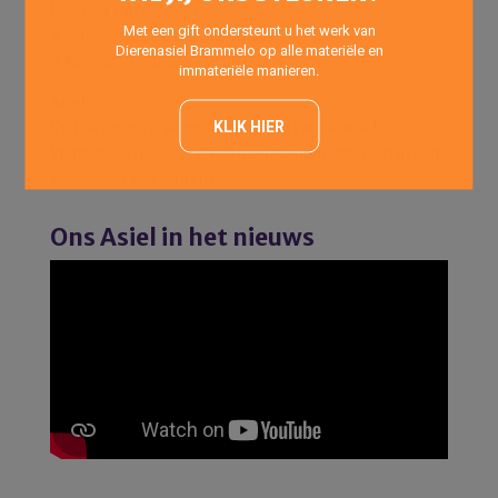
Elke dag van de week:
Met een gift ondersteunt u het werk van
’s Morgens: 10:00 uur -12:00 uur
Dierenasiel Brammelo op alle materiële en
’s Avonds : 17:00 uur -18:00 uur
immateriële manieren.
Asiel
KLIK HIER
Op telefonische afspraak elke dag van de week.
Vrijdags: 14:00 uur – 20:00 uur (Inloopmiddag- en avond
alleen voor asielkatten)
Ons Asiel in het nieuws