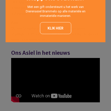
Elke dag van de week:
Met een gift ondersteunt u het werk van
’s Morgens: 10:00 uur -12:00 uur
Dierenasiel Brammelo op alle materiële en
’s Avonds : 17:00 uur -18:00 uur
immateriële manieren.
Asiel
KLIK HIER
Op telefonische afspraak elke dag van de week.
Vrijdags: 14:00 uur – 20:00 uur (Inloopmiddag- en avond
alleen voor asielkatten)
Ons Asiel in het nieuws