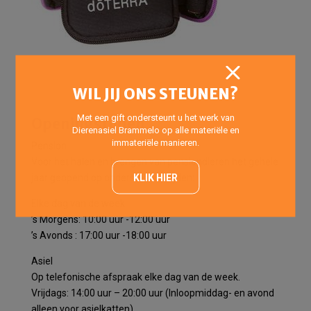
WIL JIJ ONS STEUNEN?
Met een gift ondersteunt u het werk van
Openingstijden
Dierenasiel Brammelo op alle materiële en
immateriële manieren.
Pension
Voor het halen en brengen van pensiondieren het gehele
KLIK HIER
jaar geopend op onderstaande tijden:
Elke dag van de week:
’s Morgens: 10:00 uur -12:00 uur
’s Avonds : 17:00 uur -18:00 uur
Asiel
Op telefonische afspraak elke dag van de week.
Vrijdags: 14:00 uur – 20:00 uur (Inloopmiddag- en avond
alleen voor asielkatten)