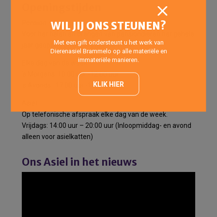
Openingstijden
Pension
WIL JIJ ONS STEUNEN?
Voor het halen en brengen van pensiondieren het gehele
Met een gift ondersteunt u het werk van
jaar geopend op onderstaande tijden:
Dierenasiel Brammelo op alle materiële en
immateriële manieren.
Elke dag van de week:
’s Morgens: 10:00 uur -12:00 uur
KLIK HIER
’s Avonds : 17:00 uur -18:00 uur
Asiel
Op telefonische afspraak elke dag van de week.
Vrijdags: 14:00 uur – 20:00 uur (Inloopmiddag- en avond
alleen voor asielkatten)
Ons Asiel in het nieuws