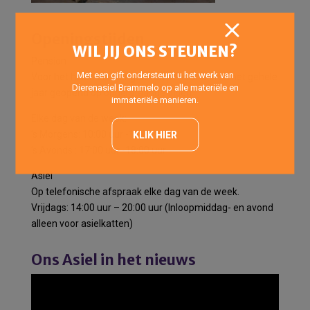
Openingstijden
WIL JIJ ONS STEUNEN?
Pension
Met een gift ondersteunt u het werk van
Voor het halen en brengen van pensiondieren het gehele
Dierenasiel Brammelo op alle materiële en
jaar geopend op onderstaande tijden:
immateriële manieren.
Elke dag van de week:
’s Morgens: 10:00 uur -12:00 uur
KLIK HIER
’s Avonds : 17:00 uur -18:00 uur
Asiel
Op telefonische afspraak elke dag van de week.
Vrijdags: 14:00 uur – 20:00 uur (Inloopmiddag- en avond
alleen voor asielkatten)
Ons Asiel in het nieuws