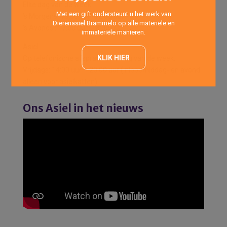
Elke dag van de week:
Met een gift ondersteunt u het werk van
’s Morgens: 10:00 uur -12:00 uur
Dierenasiel Brammelo op alle materiële en
’s Avonds : 17:00 uur -18:00 uur
immateriële manieren.
Asiel
KLIK HIER
Op telefonische afspraak elke dag van de week.
Vrijdags: 14:00 uur – 20:00 uur (Inloopmiddag- en avond
alleen voor asielkatten)
Ons Asiel in het nieuws