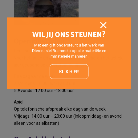
WIL JIJ ONS STEUNEN?
Openingstijden
Met een gift ondersteunt u het werk van
Dierenasiel Brammelo op alle materiële en
Pension
immateriële manieren.
Voor het halen en brengen van pensiondieren het gehele
jaar geopend op onderstaande tijden:
KLIK HIER
Elke dag van de week:
’s Morgens: 10:00 uur -12:00 uur
’s Avonds : 17:00 uur -18:00 uur
Asiel
Op telefonische afspraak elke dag van de week.
Vrijdags: 14:00 uur – 20:00 uur (Inloopmiddag- en avond
alleen voor asielkatten)