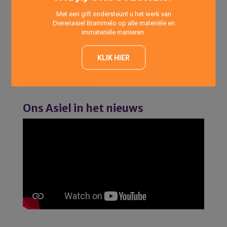
Elke dag van de week:
Met een gift ondersteunt u het werk van
’s Morgens: 10:00 uur -12:00 uur
Dierenasiel Brammelo op alle materiële en
’s Avonds : 17:00 uur -18:00 uur
immateriële manieren.
Asiel
KLIK HIER
Op telefonische afspraak elke dag van de week.
Vrijdags: 14:00 uur – 20:00 uur (Inloopmiddag- en avond
alleen voor asielkatten)
Ons Asiel in het nieuws