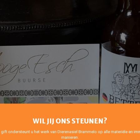
WIL JIJ ONS STEUNEN?
 gift ondersteunt u het werk van Dierenasiel Brammelo op alle materiële en imm
manieren.