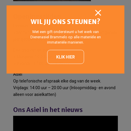
Openingstijden
WIL JIJ ONS STEUNEN?
Pension
Met een gift ondersteunt u het werk van
Voor het halen en brengen van pensiondieren het gehele
Dierenasiel Brammelo op alle materiële en
jaar geopend op onderstaande tijden:
immateriële manieren.
Elke dag van de week:
’s Morgens: 10:00 uur -12:00 uur
KLIK HIER
’s Avonds : 17:00 uur -18:00 uur
Asiel
Op telefonische afspraak elke dag van de week.
Vrijdags: 14:00 uur – 20:00 uur (Inloopmiddag- en avond
alleen voor asielkatten)
Ons Asiel in het nieuws