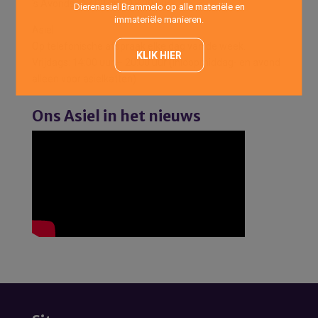
’s Avonds : 17:00 uur -18:00 uur
Dierenasiel Brammelo op alle materiële en
immateriële manieren.
Asiel
Op telefonische afspraak elke dag van de week.
KLIK HIER
Vrijdags: 14:00 uur – 20:00 uur (Inloopmiddag- en avond
alleen voor asielkatten)
Ons Asiel in het nieuws