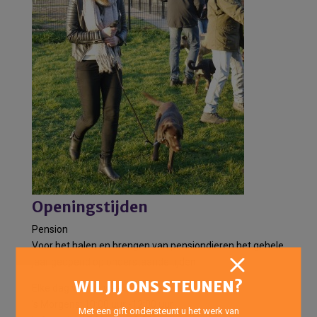
Openingstijden
Pension
Voor het halen en brengen van pensiondieren het gehele
jaar geopend op onderstaande tijden:
WIL JIJ ONS STEUNEN?
Elke dag van de week:
’s Morgens: 10:00 uur -12:00 uur
Met een gift ondersteunt u het werk van