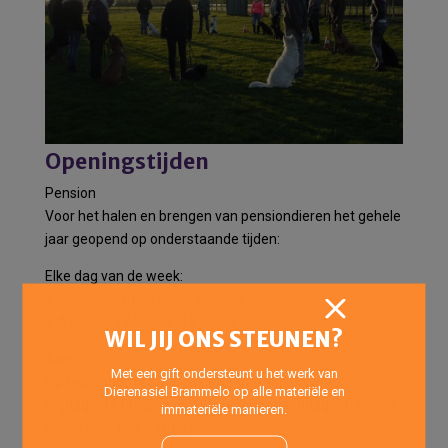
Openingstijden
Pension
Voor het halen en brengen van pensiondieren het gehele
jaar geopend op onderstaande tijden:
Elke dag van de week:
’s Morgens: 10:00 uur -12:00 uur
’s Avonds : 17:00 uur -18:00 uur
WIL JIJ ONS STEUNEN?
Asiel
Met een gift ondersteunt u het werk van
Op telefonische afspraak elke dag van de week.
Dierenasiel Brammelo op alle materiële en
Vrijdags: 14:00 uur – 20:00 uur (Inloopmiddag- en avond
immateriële manieren.
alleen voor asielkatten)