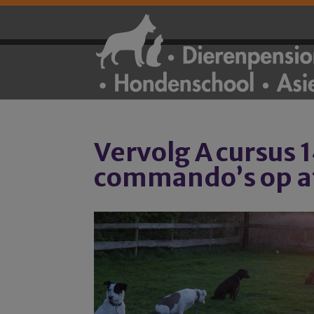
Vervolg A cursus 14
commando’s op af