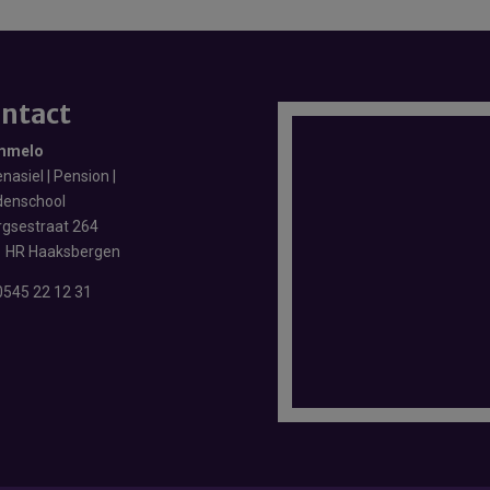
ntact
mmelo
nasiel | Pension |
enschool
rgsestraat 264
 HR Haaksbergen
0545 22 12 31