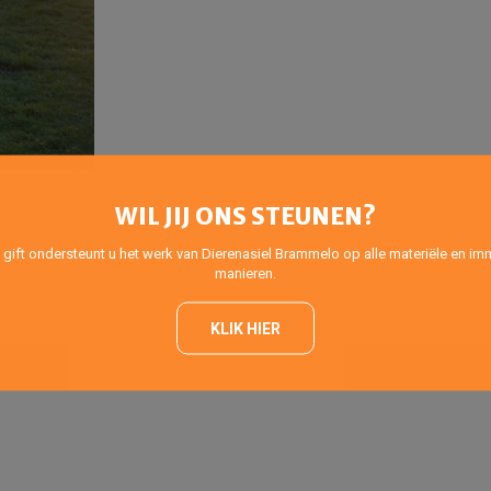
WIL JIJ ONS STEUNEN?
 gift ondersteunt u het werk van Dierenasiel Brammelo op alle materiële en imm
manieren.
KLIK HIER