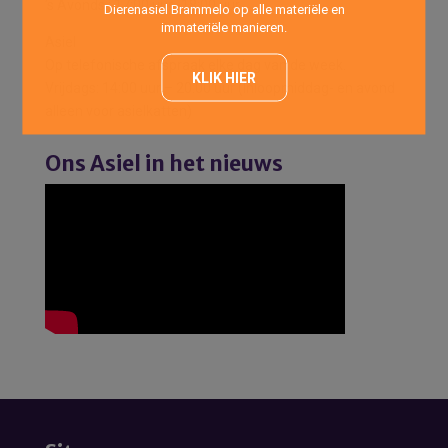
’s Avonds : 17:00 uur -18:00 uur
Dierenasiel Brammelo op alle materiële en
immateriële manieren.
Asiel
Op telefonische afspraak elke dag van de week.
KLIK HIER
Vrijdags: 14:00 uur – 20:00 uur (Inloopmiddag- en avond
alleen voor asielkatten)
Ons Asiel in het nieuws