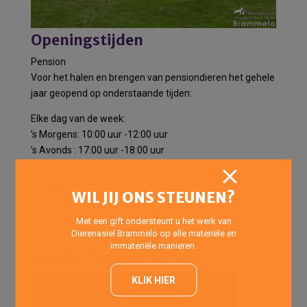
Openingstijden
Pension
Voor het halen en brengen van pensiondieren het gehele
jaar geopend op onderstaande tijden:
Elke dag van de week:
’s Morgens: 10:00 uur -12:00 uur
’s Avonds : 17:00 uur -18:00 uur
Asiel
Op telefonische afspraak elke dag van de week.
WIL JIJ ONS STEUNEN?
Vrijdags: 14:00 uur – 20:00 uur (Inloopmiddag- en avond
Met een gift ondersteunt u het werk van
alleen voor asielkatten)
Dierenasiel Brammelo op alle materiële en
immateriële manieren.
Ons Asiel in het nieuws
KLIK HIER