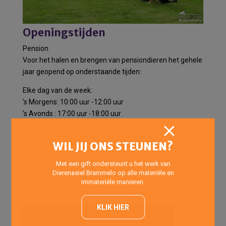
Openingstijden
Pension
Voor het halen en brengen van pensiondieren het gehele
jaar geopend op onderstaande tijden:
Elke dag van de week:
’s Morgens: 10:00 uur -12:00 uur
’s Avonds : 17:00 uur -18:00 uur
Asiel
WIL JIJ ONS STEUNEN?
Op telefonische afspraak elke dag van de week.
Vrijdags: 14:00 uur – 20:00 uur (Inloopmiddag- en avond
Met een gift ondersteunt u het werk van
alleen voor asielkatten)
Dierenasiel Brammelo op alle materiële en
immateriële manieren.
Ons Asiel in het nieuws
KLIK HIER