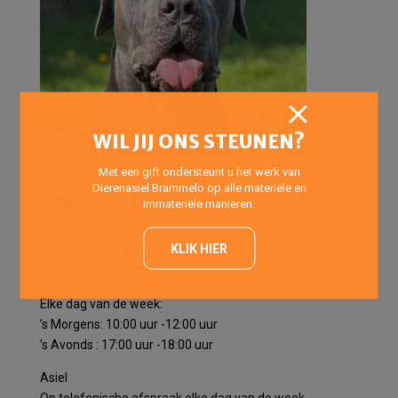
WIL JIJ ONS STEUNEN?
Met een gift ondersteunt u het werk van
Dierenasiel Brammelo op alle materiële en
Openingstijden
immateriële manieren.
Pension
KLIK HIER
Voor het halen en brengen van pensiondieren het gehele
jaar geopend op onderstaande tijden:
Elke dag van de week:
’s Morgens: 10:00 uur -12:00 uur
’s Avonds : 17:00 uur -18:00 uur
Asiel
Op telefonische afspraak elke dag van de week.